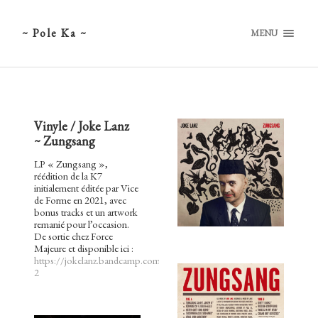
~ Pole Ka ~
MENU
Vinyle / Joke Lanz
~ Zungsang
LP « Zungsang »,
réédition de la K7
initialement éditée par Vice
de Forme en 2021, avec
bonus tracks et un artwork
remanié pour l’occasion.
De sortie chez Force
Majeure et disponible ici :
https://jokelanz.bandcamp.com/album/zungsang-
2