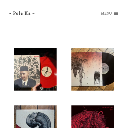
~ Pole Ka ~
MENU