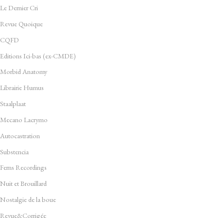
Le Dernier Cri
Revue Quoique
CQFD
Editions Ici-bas (ex-CMDE)
Morbid Anatomy
Librairie Humus
Staalplaat
Mecano Lacrymo
Autocastration
Substencia
Ferns Recordings
Nuit et Brouillard
Nostalgie de la boue
Revue&Corrigée