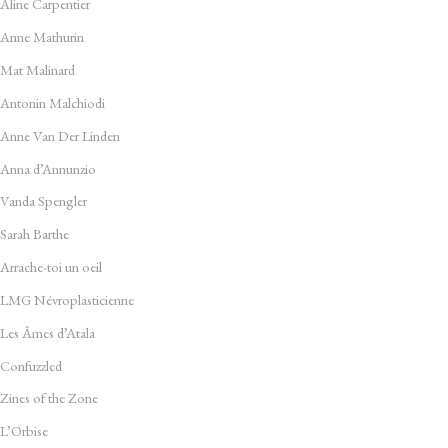
Aline Carpentier
Anne Mathurin
Mat Malinard
Antonin Malchiodi
Anne Van Der Linden
Anna d’Annunzio
Vanda Spengler
Sarah Barthe
Arrache-toi un oeil
LMG Névroplasticienne
Les Âmes d’Atala
Confuzzled
Zines of the Zone
L’Orbise