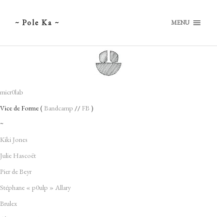
~ Pole Ka ~
MENU
micr0lab
Vice de Forme (
Bandcamp
//
FB
)
~
Kiki Jones
Julie Hascoët
Pier de Beyr
Stéphane « p0ulp » Allary
Brulex