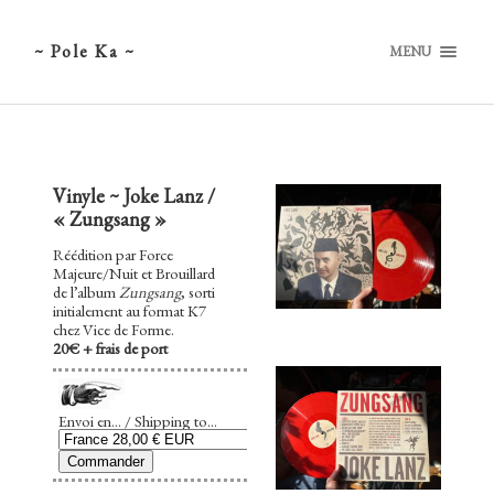
~ Pole Ka ~
MENU
Vinyle ~ Joke Lanz /
« Zungsang »
Réédition par Force
Majeure/Nuit et Brouillard
de l’album
Zungsang
, sorti
initialement au format K7
chez Vice de Forme.
20€ + frais de port
Envoi en... / Shipping to...