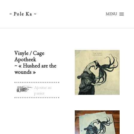
~ Pole Ka ~
MENU
Vinyle / Cage
Apotheek
~ « Hushed are the
wounds »
Ajouter au
panier