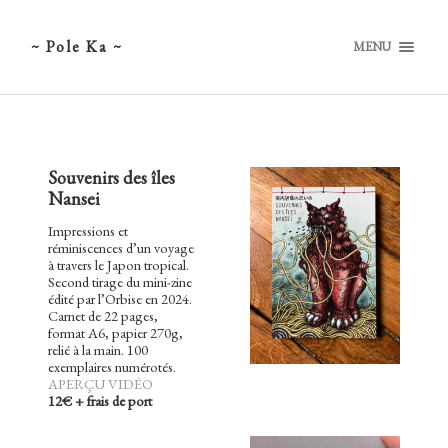
~ Pole Ka ~
MENU
Souvenirs des îles
Nansei
Impressions et
réminiscences d’un voyage
à travers le Japon tropical.
Second tirage du mini-zine
édité par l’Orbise en 2024.
Carnet de 22 pages,
format A6, papier 270g,
relié à la main. 100
exemplaires numérotés.
APERÇU VIDÉO
12€ + frais de port