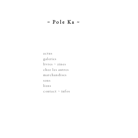
~ Pole Ka ~
actus
galeries
dessins ~ illustrations
livres ~ zines
affiches ~ concerts ~ disques
chez les autres
gravures
marchandises
peintures
sérigraphies
sons
dissections ~ découpes
livres & zines
liens
jouets ~ objets
gravures
contact ~ infos
sur les murs
disques
lithographie