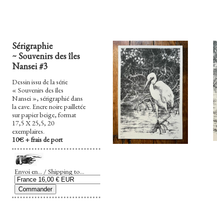
Sérigraphie
~ Souvenirs des îles
Nansei #3
Dessin issu de la série
« Souvenirs des îles
Nansei », sérigraphié dans
la cave. Encre noire pailletée
sur papier beige, format
17,5 X 25,5, 20
exemplaires.
10€ + frais de port
Envoi en... / Shipping to...