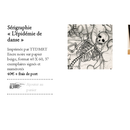
Sérigraphie
« L’épidémie de
danse »
Imprimée par TTDMRT
Encre noire sur papier
beige, format 40 X 60, 37
exemplaires signés et
numérotés
40€ + frais de port
Ajouter au
panier