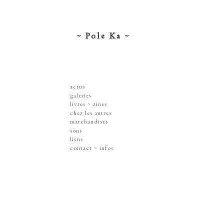
~ Pole Ka ~
actus
galeries
dessins ~ illustrations
livres ~ zines
affiches ~ concerts ~ disques
chez les autres
gravures
marchandises
peintures
sérigraphies
sons
dissections ~ découpes
livres & zines
liens
jouets ~ objets
gravures
contact ~ infos
sur les murs
disques
lithographie