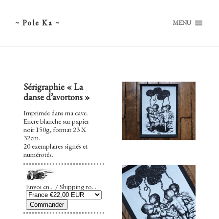
~ Pole Ka ~
MENU
Sérigraphie « La
danse d’avortons »
Imprimée dans ma cave.
Encre blanche sur papier
noir 150g, format 23 X
32cm.
20 exemplaires signés et
numérotés.
Envoi en... / Shipping to...