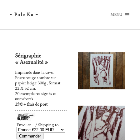
~ Pole Ka ~
MENU
Sérigraphie
« Asexualité »
Imprimée dans la cave.
Encre rouge sombre sur
papier beige 300g, format
22 X 32 cm.
20 exemplaires signés et
numérotés
15€ + frais de port
Envoi en... / Shipping to...