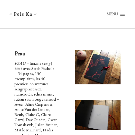
~ Pole Ka ~
MENU
Peau
PEAU
– fanzine sex(y)
édité avec Sarah Fisthole
– 34 pages, 150
exemplaires, les 40
premiers couvertures
sérigraphiées/ex.
numérotés, reliés mains,
ruban satin rouge sensuel –
Avec : Aline Carpentier,
Anne Van der Linden,
Beuh, Claire C, Claire
Carré, Dav Guedin, Gwen
Tomahawk, Julien Brunet,
Mat le Malinard, Nadia
von Foutre, Noémie