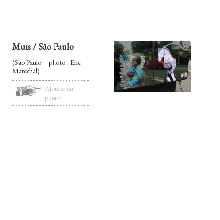
Murs / São Paulo
(São Paulo – photo : Eric
Maréchal)
Ajouter au
panier