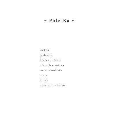
~ Pole Ka ~
actus
galeries
dessins ~ illustrations
livres ~ zines
affiches ~ concerts ~ disques
chez les autres
gravures
marchandises
peintures
sérigraphies
sons
dissections ~ découpes
livres & zines
liens
jouets ~ objets
gravures
contact ~ infos
sur les murs
disques
lithographie