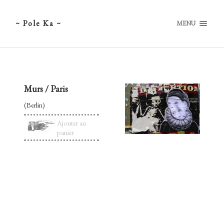
~ Pole Ka ~
MENU
Murs / Paris
(Berlin)
Ajouter au
panier