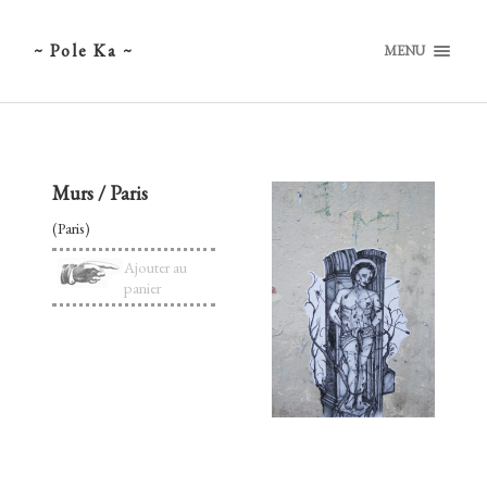
~ Pole Ka ~
MENU
Murs / Paris
(Paris)
Ajouter au
panier