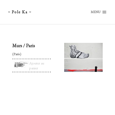
~ Pole Ka ~
MENU
Murs / Paris
(Paris)
Ajouter au
panier