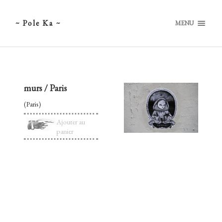
~ Pole Ka ~
MENU
murs / Paris
(Paris)
Ajouter au
panier