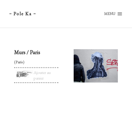
~ Pole Ka ~
MENU
Murs / Paris
(Paris)
Ajouter au
panier