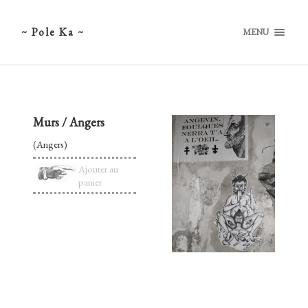
~ Pole Ka ~
MENU
Murs / Angers
(Angers)
Ajouter au
panier