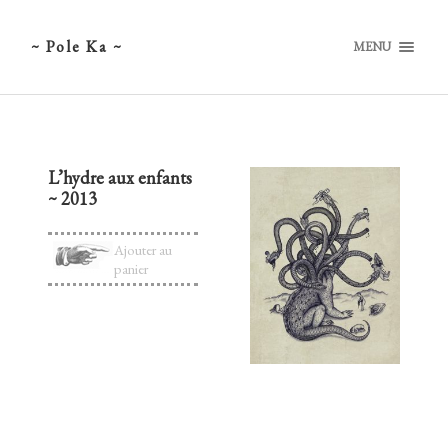
~ Pole Ka ~
MENU
L’hydre aux enfants
~ 2013
Ajouter au
panier