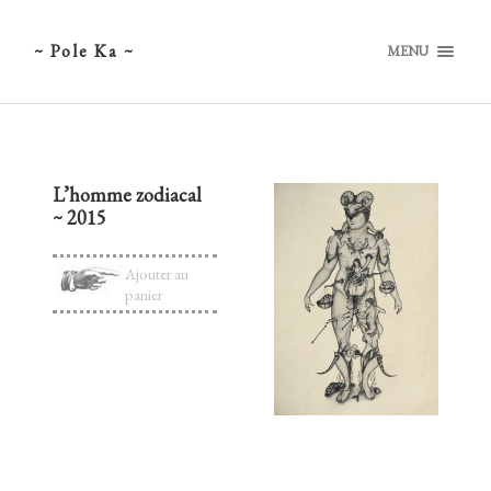
~ Pole Ka ~
MENU
L’homme zodiacal
~ 2015
Ajouter au
panier