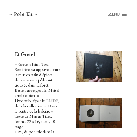
~ Pole Ka ~
MENU
Et Gretel
« Gretel a faim. Très.
Son frère est appuyé contre
le mur en pain d’épices
de la maison qu’ils ont
trouvée dans la forêt.
Il a le ventre gonflé. Mais il
semble bien. »
Livre publié par le
CMDE
,
dans la collection « Dans
le ventre de la baleine ».
Texte de Marien Tillet,
format 22 x 16,5 cm, 40
pages.
13€, disponible dans la
boutique.