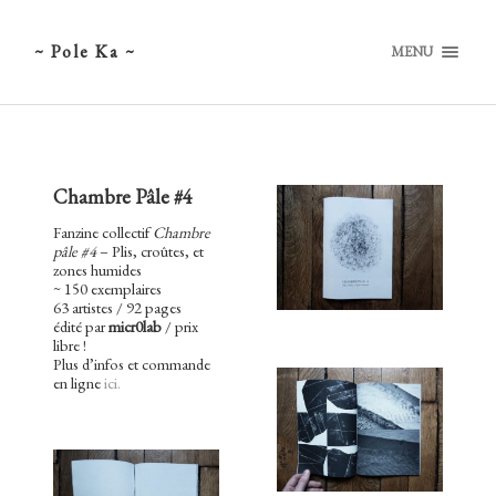
~ Pole Ka ~
MENU
Chambre Pâle #4
Fanzine collectif
Chambre
pâle #4
– Plis, croûtes, et
zones humides
~ 150 exemplaires
63 artistes / 92 pages
édité par
micr0lab
/ prix
libre !
Plus d’infos et commande
en ligne
ici.