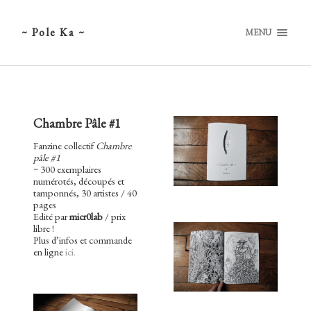
~ Pole Ka ~
MENU
Chambre Pâle #1
Fanzine collectif
Chambre
pâle #1
~ 300 exemplaires
numérotés, découpés et
tamponnés, 30 artistes / 40
pages
Edité par
micr0lab
/ prix
libre !
Plus d’infos et commande
en ligne
ici.