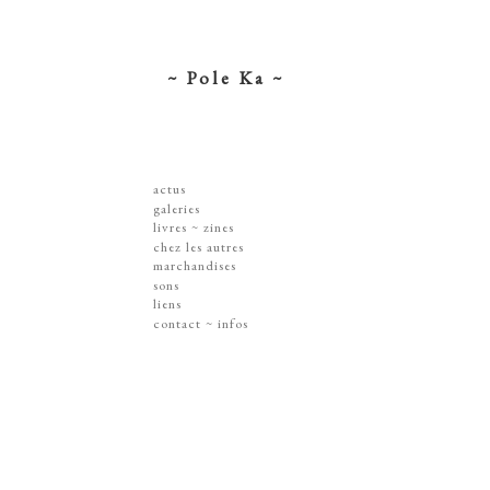
~ Pole Ka ~
actus
galeries
dessins ~ illustrations
livres ~ zines
affiches ~ concerts ~ disques
chez les autres
gravures
marchandises
peintures
sérigraphies
sons
dissections ~ découpes
livres & zines
liens
jouets ~ objets
gravures
contact ~ infos
sur les murs
disques
lithographie