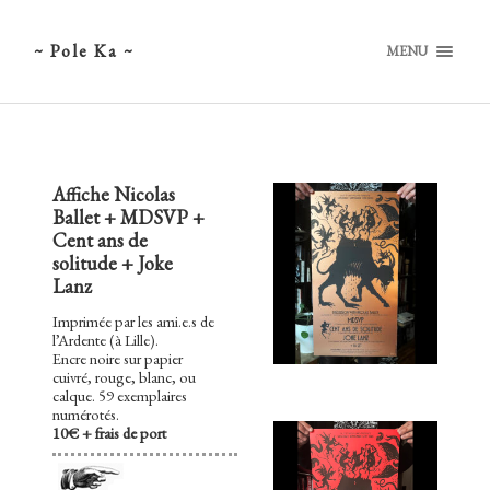
~ Pole Ka ~
MENU
Affiche Nicolas
Ballet + MDSVP +
Cent ans de
solitude + Joke
Lanz
Imprimée par les ami.e.s de
l’Ardente (à Lille).
Encre noire sur papier
cuivré, rouge, blanc, ou
calque. 59 exemplaires
numérotés.
10€ + frais de port