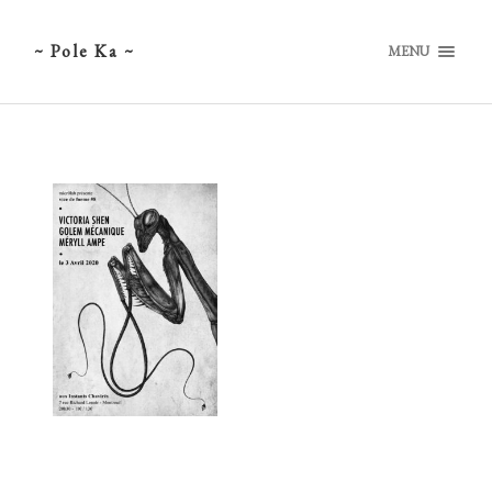
~ Pole Ka ~
MENU