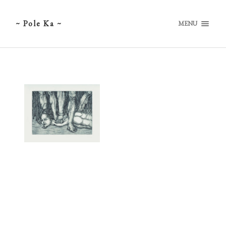
~ Pole Ka ~
MENU