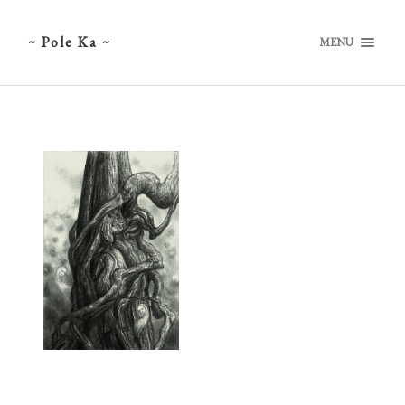
~ Pole Ka ~
MENU