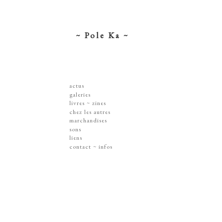
~ Pole Ka ~
actus
galeries
dessins ~ illustrations
livres ~ zines
affiches ~ concerts ~ disques
chez les autres
gravures
marchandises
peintures
sérigraphies
sons
dissections ~ découpes
livres & zines
liens
jouets ~ objets
gravures
contact ~ infos
sur les murs
disques
lithographie