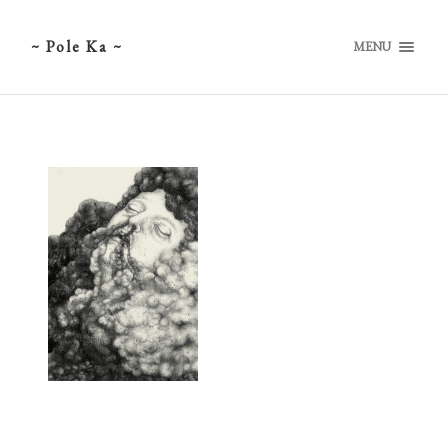
~ Pole Ka ~
MENU