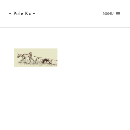
~ Pole Ka ~
MENU