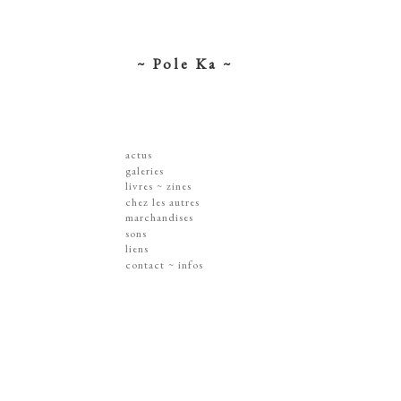
~ Pole Ka ~
actus
galeries
dessins ~ illustrations
livres ~ zines
affiches ~ concerts ~ disques
chez les autres
gravures
marchandises
peintures
sérigraphies
sons
dissections ~ découpes
livres & zines
liens
jouets ~ objets
gravures
contact ~ infos
sur les murs
disques
lithographie