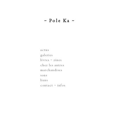
~ Pole Ka ~
actus
galeries
dessins ~ illustrations
livres ~ zines
affiches ~ concerts ~ disques
chez les autres
gravures
marchandises
peintures
sérigraphies
sons
dissections ~ découpes
livres & zines
liens
jouets ~ objets
gravures
contact ~ infos
sur les murs
disques
lithographie