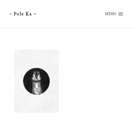
~ Pole Ka ~
MENU