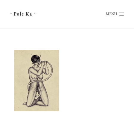
~ Pole Ka ~
MENU