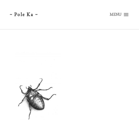
~ Pole Ka ~
MENU