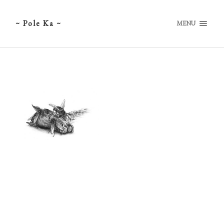
~ Pole Ka ~
MENU