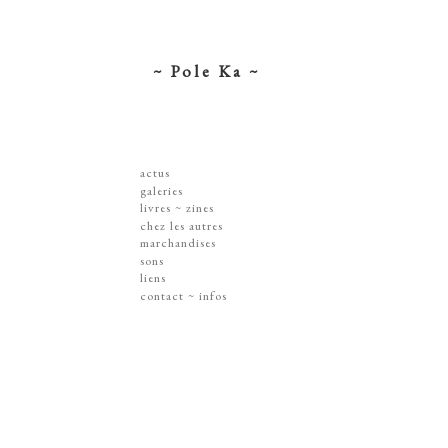
~ Pole Ka ~
actus
galeries
dessins ~ illustrations
livres ~ zines
affiches ~ concerts ~ disques
chez les autres
gravures
marchandises
peintures
sérigraphies
sons
dissections ~ découpes
livres & zines
liens
jouets ~ objets
gravures
contact ~ infos
sur les murs
disques
lithographie