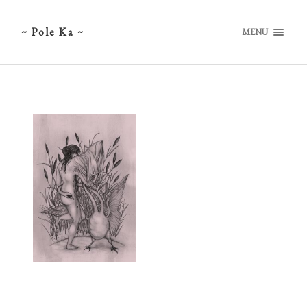
~ Pole Ka ~
MENU