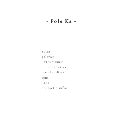
~ Pole Ka ~
actus
galeries
dessins ~ illustrations
livres ~ zines
affiches ~ concerts ~ disques
chez les autres
gravures
marchandises
peintures
sérigraphies
sons
dissections ~ découpes
livres & zines
liens
jouets ~ objets
gravures
contact ~ infos
sur les murs
disques
lithographie