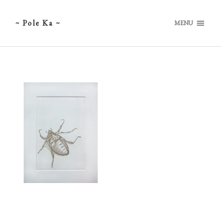
~ Pole Ka ~
MENU