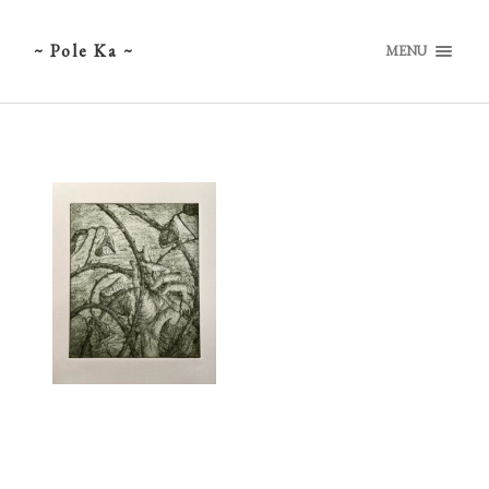
~ Pole Ka ~
MENU