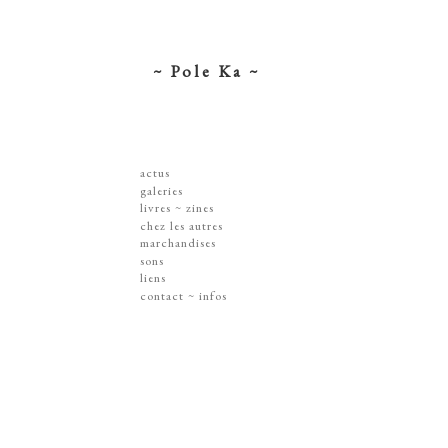
~ Pole Ka ~
actus
galeries
dessins ~ illustrations
livres ~ zines
affiches ~ concerts ~ disques
chez les autres
gravures
marchandises
peintures
sérigraphies
sons
dissections ~ découpes
livres & zines
liens
jouets ~ objets
gravures
contact ~ infos
sur les murs
disques
lithographie