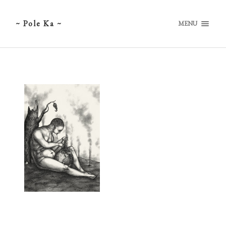
~ Pole Ka ~
MENU