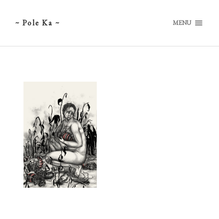
~ Pole Ka ~
MENU