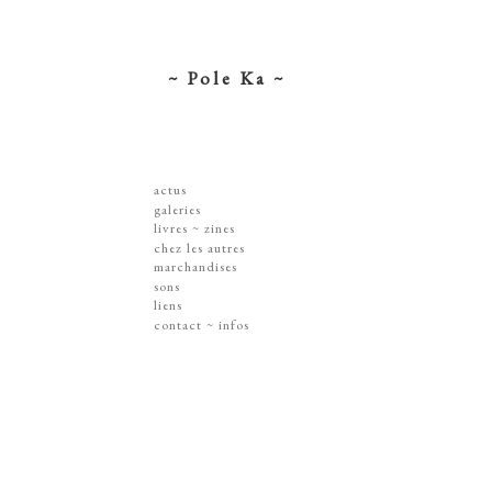
~ Pole Ka ~
actus
galeries
dessins ~ illustrations
livres ~ zines
affiches ~ concerts ~ disques
chez les autres
gravures
marchandises
peintures
sérigraphies
sons
dissections ~ découpes
livres & zines
liens
jouets ~ objets
gravures
contact ~ infos
sur les murs
disques
lithographie