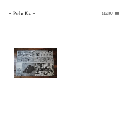
~ Pole Ka ~
MENU