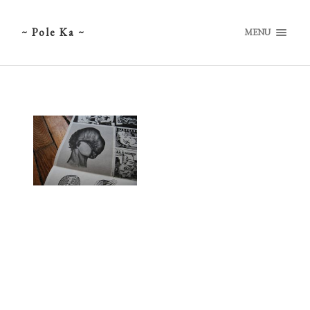
~ Pole Ka ~
MENU