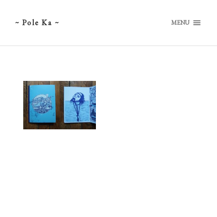
~ Pole Ka ~
MENU