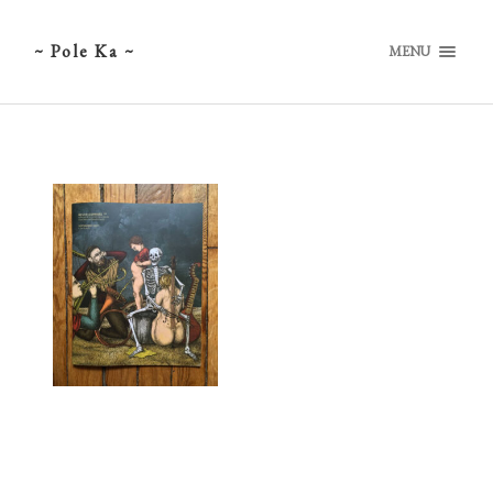
~ Pole Ka ~
MENU